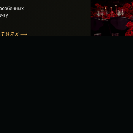
 особенных
чту.
ЯТИЯХ⟶